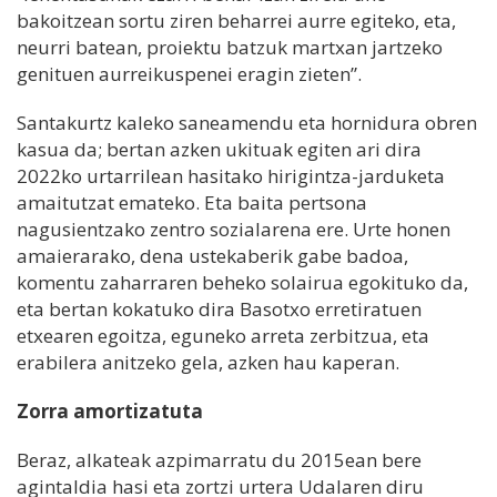
bakoitzean sortu ziren beharrei aurre egiteko, eta,
neurri batean, proiektu batzuk martxan jartzeko
genituen aurreikuspenei eragin zieten”.
Santakurtz kaleko saneamendu eta hornidura obren
kasua da; bertan azken ukituak egiten ari dira
2022ko urtarrilean hasitako hirigintza-jarduketa
amaitutzat emateko. Eta baita pertsona
nagusientzako zentro sozialarena ere. Urte honen
amaierarako, dena ustekaberik gabe badoa,
komentu zaharraren beheko solairua egokituko da,
eta bertan kokatuko dira Basotxo erretiratuen
etxearen egoitza, eguneko arreta zerbitzua, eta
erabilera anitzeko gela, azken hau kaperan.
Zorra amortizatuta
Beraz, alkateak azpimarratu du 2015ean bere
agintaldia hasi eta zortzi urtera Udalaren diru