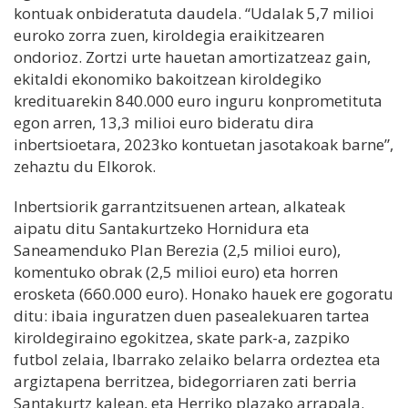
kontuak onbideratuta daudela. “Udalak 5,7 milioi
euroko zorra zuen, kiroldegia eraikitzearen
ondorioz. Zortzi urte hauetan amortizatzeaz gain,
ekitaldi ekonomiko bakoitzean kiroldegiko
kredituarekin 840.000 euro inguru konprometituta
egon arren, 13,3 milioi euro bideratu dira
inbertsioetara, 2023ko kontuetan jasotakoak barne”,
zehaztu du Elkorok.
Inbertsiorik garrantzitsuenen artean, alkateak
aipatu ditu Santakurtzeko Hornidura eta
Saneamenduko Plan Berezia (2,5 milioi euro),
komentuko obrak (2,5 milioi euro) eta horren
erosketa (660.000 euro). Honako hauek ere gogoratu
ditu: ibaia inguratzen duen pasealekuaren tartea
kiroldegiraino egokitzea, skate park-a, zazpiko
futbol zelaia, Ibarrako zelaiko belarra ordeztea eta
argiztapena berritzea, bidegorriaren zati berria
Santakurtz kalean, eta Herriko plazako arrapala.