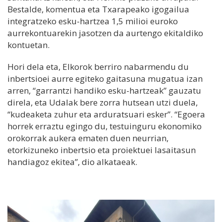
Bestalde, komentua eta Txarapeako igogailua
integratzeko esku-hartzea 1,5 milioi euroko
aurrekontuarekin jasotzen da aurtengo ekitaldiko
kontuetan.
Hori dela eta, Elkorok berriro nabarmendu du
inbertsioei aurre egiteko gaitasuna mugatua izan
arren, “garrantzi handiko esku-hartzeak” gauzatu
direla, eta Udalak bere zorra hutsean utzi duela,
“kudeaketa zuhur eta arduratsuari esker”. “Egoera
horrek erraztu egingo du, testuinguru ekonomiko
orokorrak aukera ematen duen neurrian,
etorkizuneko inbertsio eta proiektuei lasaitasun
handiagoz ekitea”, dio alkataeak.