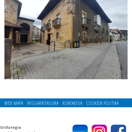
WEB MAPA
IRISGARRITASUNA
KONTAKTUA
COOKIEN POLITIKA
PRIBATUTASUN POLITIKA
Ordutegia