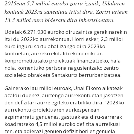
2015ean 5,7 milioi euroko zorra izanik, Udalaren
kontuak 2023ra saneatuta iritsi dira. Zortzi urtean
13,3 milioi euro bideratu dira inbertsioetara.
Udalak 6.271.930 euroko diruzaintza gerakinarekin
itxi du 2022ko aurrekontua. Horri esker, 2,3 milioi
euro inguru sartu ahal izango dira 2023ko
kontuetan, aurreko ekitaldi ekonomikoan
konprometitutako proiektuak finantzatzeko, hala
nola, komentuko pertsona nagusientzako zentro
sozialeko obrak eta Santakurtz berrurbanizatzea.
Gainerako lau milioi euroak, Unai Elkoro alkateak
azaldu duenez, aurtengo aurrekontuetan jasotzen
den defizitari aurre egiteko erabiliko dira. “2023ko
aurrekontu-proiektuaren aurkezpenean
azpimarratu genuenez, gastuak eta diru-sarrerak
koadratzeko 4,5 milioi euroko defizita aurreikusi
zen, eta adierazi genuen defizit hori ez genuela