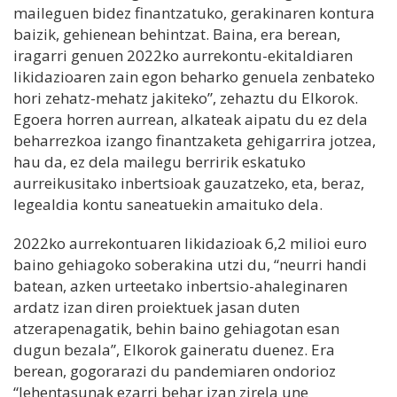
maileguen bidez finantzatuko, gerakinaren kontura
baizik, gehienean behintzat. Baina, era berean,
iragarri genuen 2022ko aurrekontu-ekitaldiaren
likidazioaren zain egon beharko genuela zenbateko
hori zehatz-mehatz jakiteko”, zehaztu du Elkorok.
Egoera horren aurrean, alkateak aipatu du ez dela
beharrezkoa izango finantzaketa gehigarrira jotzea,
hau da, ez dela mailegu berririk eskatuko
aurreikusitako inbertsioak gauzatzeko, eta, beraz,
legealdia kontu saneatuekin amaituko dela.
2022ko aurrekontuaren likidazioak 6,2 milioi euro
baino gehiagoko soberakina utzi du, “neurri handi
batean, azken urteetako inbertsio-ahaleginaren
ardatz izan diren proiektuek jasan duten
atzerapenagatik, behin baino gehiagotan esan
dugun bezala”, Elkorok gaineratu duenez. Era
berean, gogorarazi du pandemiaren ondorioz
“lehentasunak ezarri behar izan zirela une