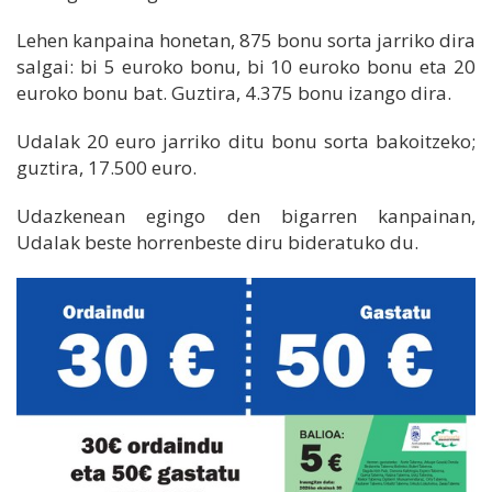
Lehen kanpaina honetan, 875 bonu sorta jarriko dira
salgai: bi 5 euroko bonu, bi 10 euroko bonu eta 20
euroko bonu bat. Guztira, 4.375 bonu izango dira.
Udalak 20 euro jarriko ditu bonu sorta bakoitzeko;
guztira, 17.500 euro.
Udazkenean egingo den bigarren kanpainan,
Udalak beste horrenbeste diru bideratuko du.