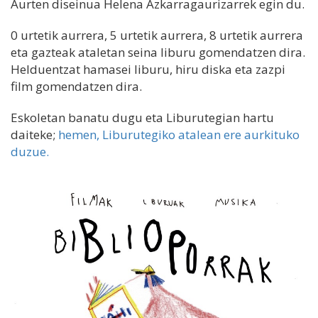
Aurten diseinua Helena Azkarragaurizarrek egin du.
0 urtetik aurrera, 5 urtetik aurrera, 8 urtetik aurrera
eta gazteak ataletan seina liburu gomendatzen dira.
Helduentzat hamasei liburu, hiru diska eta zazpi
film gomendatzen dira.
Eskoletan banatu dugu eta Liburutegian hartu
daiteke;
hemen, Liburutegiko atalean ere aurkituko
duzue.