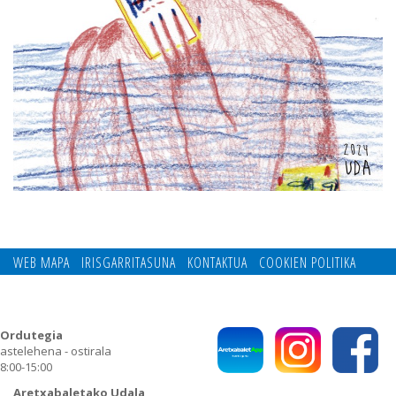
WEB MAPA
IRISGARRITASUNA
KONTAKTUA
COOKIEN POLITIKA
PRIBATUTASUN POLITIKA
Ordutegia
astelehena - ostirala
8:00-15:00
Aretxabaletako Udala