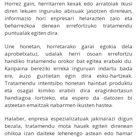
Horrez gain, herritarren kexak edo arratoiak ikusi
diren lekuen inguruko abisuak jasotzen direnean,
informazio hori enpresari helarazten zaio eta
beharrezkoa denean errefortzuko tratamendu
puntualak egiten dira.
Une honetan, horretarako garai egokia dela
aprobetxatuz, udalak herri osoan errefortzu
handiko tratamendu orokor bat egitea erabaki du.
Kanpaina bereziki erreka inguruan indartu bada
ere, auzo guztietan egin dira esku-hartzeak.
Tratamendu intentsibo honetan hainbat produktu
eta osagai kimiko erabili dira eraginkortasun
handiagoa lortzeko, eta espero da datozen bi
asteetan emaitzak nabarmen ikusten hastea.
Halaber, enpresa espezializatuak jakinarazi digun
bezala, tratamendu mota hauek egiten direnean
ohikoa izan daiteke lehenengo astean edo hamar