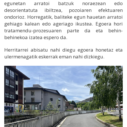
egunetan arratoi batzuk noraezean edo
desorientatuta ibiltzea, pozoiaren efektuaren
ondorioz. Horregatik, baliteke egun hauetan arratoi
gehiago kalean edo ageriago ikustea. Egoera hori
tratamendu-prozesuaren parte da eta behin-
behinekoa izatea espero da.
Herritarrei abisatu nahi diegu egoera honetaz eta
ulermenagatik eskerrak eman nahi dizkiegu.