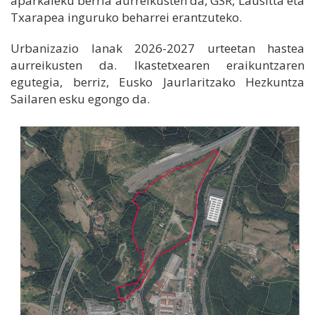
aparkaleku berria aurreikusten da, GSR, Lausitta eta
Txarapea inguruko beharrei erantzuteko.
Urbanizazio lanak 2026-2027 urteetan hastea
aurreikusten da. Ikastetxearen eraikuntzaren
egutegia, berriz, Eusko Jaurlaritzako Hezkuntza
Sailaren esku egongo da.