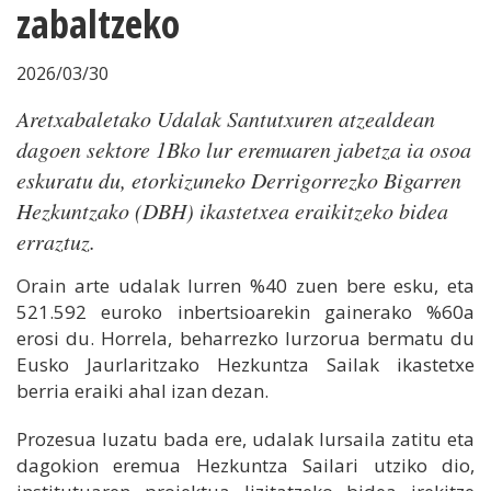
zabaltzeko
2026/03/30
Aretxabaletako Udalak Santutxuren atzealdean
dagoen sektore 1Bko lur eremuaren jabetza ia osoa
eskuratu du, etorkizuneko Derrigorrezko Bigarren
Hezkuntzako (DBH) ikastetxea eraikitzeko bidea
erraztuz.
Orain arte udalak lurren %40 zuen bere esku, eta
521.592 euroko inbertsioarekin gainerako %60a
erosi du. Horrela, beharrezko lurzorua bermatu du
Eusko Jaurlaritzako Hezkuntza Sailak ikastetxe
berria eraiki ahal izan dezan.
Prozesua luzatu bada ere, udalak lursaila zatitu eta
dagokion eremua Hezkuntza Sailari utziko dio,