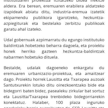
institutuaren proiektua lizitatzeko bidea irekitze
aldera. Era berean, eremuaren erabilera aldatzeko
izapideak abiatu ditu, industria-eremua izatetik
ekipamendu publikora igarotzeko, hezkuntza-
azpiegiturak eta bestelako zerbitzu publikoak
garatu ahal izateko.
Udal gobernuak azpimarratu du egungo institutuko
baldintzak hobetzeko beharra dagoela, eta proiektu
honek herriko gazteen hezkuntza-baldintzak
nabarmen hobetuko dituela.
Bestalde, udalak dagoeneko enkargatu du
eremuaren urbanizazio-proiektua, eta amaitzear
dago. Proiektu horrek Lausitta eta Txarapea auzoak
Santutxurekin lotuko ditu oinezkoentzako bide eta
bidegorri baten bidez, pasealeku zirkular bat sortuz
eta Lausitta/Txarapea trenbideko bidegorriarekin
konektatuz. Halaber, 100 plaza inguruko