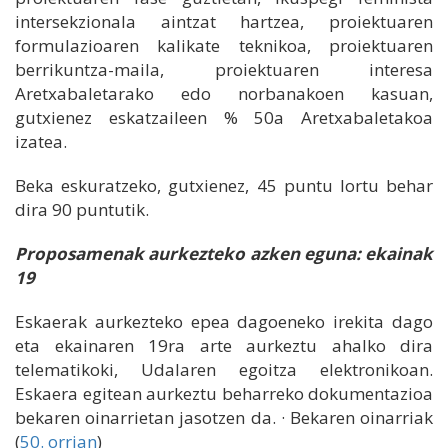
intersekzionala aintzat hartzea, proiektuaren
formulazioaren kalikate teknikoa, proiektuaren
berrikuntza-maila, proiektuaren interesa
Aretxabaletarako edo norbanakoen kasuan,
gutxienez eskatzaileen % 50a Aretxabaletakoa
izatea.
Beka eskuratzeko, gutxienez, 45 puntu lortu behar
dira 90 puntutik.
Proposamenak aurkezteko azken eguna: ekainak
19
Eskaerak aurkezteko epea dagoeneko irekita dago
eta ekainaren 19ra arte aurkeztu ahalko dira
telematikoki, Udalaren egoitza elektronikoan.
Eskaera egitean aurkeztu beharreko dokumentazioa
bekaren oinarrietan jasotzen da. · Bekaren oinarriak
(
50. orrian
)