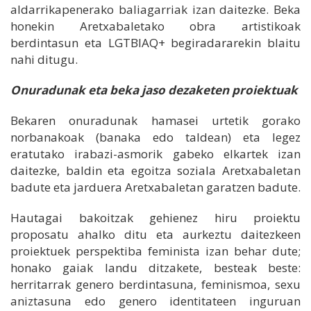
aldarrikapenerako baliagarriak izan daitezke. Beka
honekin Aretxabaletako obra artistikoak
berdintasun eta LGTBIAQ+ begiradararekin blaitu
nahi ditugu.
Onuradunak eta beka jaso dezaketen proiektuak
Bekaren onuradunak hamasei urtetik gorako
norbanakoak (banaka edo taldean) eta legez
eratutako irabazi-asmorik gabeko elkartek izan
daitezke, baldin eta egoitza soziala Aretxabaletan
badute eta jarduera Aretxabaletan garatzen badute.
Hautagai bakoitzak gehienez hiru proiektu
proposatu ahalko ditu eta aurkeztu daitezkeen
proiektuek perspektiba feminista izan behar dute;
honako gaiak landu ditzakete, besteak beste:
herritarrak genero berdintasuna, feminismoa, sexu
aniztasuna edo genero identitateen inguruan