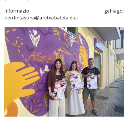
Informazio gehiago:
berdintasuna@aretxabaleta.eus