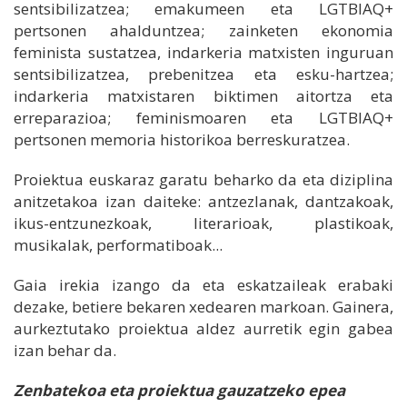
sentsibilizatzea; emakumeen eta LGTBIAQ+
pertsonen ahalduntzea; zainketen ekonomia
feminista sustatzea, indarkeria matxisten inguruan
sentsibilizatzea, prebenitzea eta esku-hartzea;
indarkeria matxistaren biktimen aitortza eta
erreparazioa; feminismoaren eta LGTBIAQ+
pertsonen memoria historikoa berreskuratzea.
Proiektua euskaraz garatu beharko da eta diziplina
anitzetakoa izan daiteke: antzezlanak, dantzakoak,
ikus-entzunezkoak, literarioak, plastikoak,
musikalak, performatiboak...
Gaia irekia izango da eta eskatzaileak erabaki
dezake, betiere bekaren xedearen markoan. Gainera,
aurkeztutako proiektua aldez aurretik egin gabea
izan behar da.
Zenbatekoa eta proiektua gauzatzeko epea