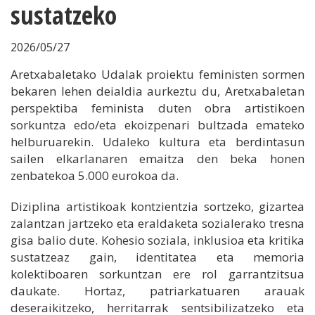
sustatzeko
2026/05/27
Aretxabaletako Udalak proiektu feministen sormen
bekaren lehen deialdia aurkeztu du, Aretxabaletan
perspektiba feminista duten obra artistikoen
sorkuntza edo/eta ekoizpenari bultzada emateko
helburuarekin. Udaleko kultura eta berdintasun
sailen elkarlanaren emaitza den beka honen
zenbatekoa 5.000 eurokoa da.
Diziplina artistikoak kontzientzia sortzeko, gizartea
zalantzan jartzeko eta eraldaketa sozialerako tresna
gisa balio dute. Kohesio soziala, inklusioa eta kritika
sustatzeaz gain, identitatea eta memoria
kolektiboaren sorkuntzan ere rol garrantzitsua
daukate. Hortaz, patriarkatuaren arauak
deseraikitzeko, herritarrak sentsibilizatzeko eta