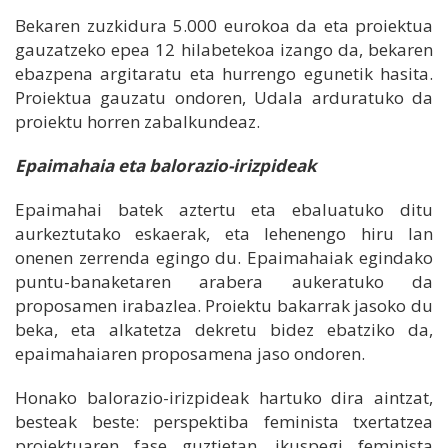
Bekaren zuzkidura 5.000 eurokoa da eta proiektua
gauzatzeko epea 12 hilabetekoa izango da, bekaren
ebazpena argitaratu eta hurrengo egunetik hasita.
Proiektua gauzatu ondoren, Udala arduratuko da
proiektu horren zabalkundeaz.
Epaimahaia eta balorazio-irizpideak
Epaimahai batek aztertu eta ebaluatuko ditu
aurkeztutako eskaerak, eta lehenengo hiru lan
onenen zerrenda egingo du. Epaimahaiak egindako
puntu-banaketaren arabera aukeratuko da
proposamen irabazlea. Proiektu bakarrak jasoko du
beka, eta alkatetza dekretu bidez ebatziko da,
epaimahaiaren proposamena jaso ondoren.
Honako balorazio-irizpideak hartuko dira aintzat,
besteak beste: perspektiba feminista txertatzea
proiektuaren fase guztietan, ikuspegi feminista