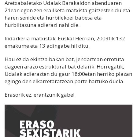
Aretxabaletako Udalak Barakaldon abenduaren
21ean egon zen erailketa matxista gaitzesten du eta
haren senide eta hurbilekoei babesa eta
hurbiltasuna adierazi nahi die.
Indarkeria matxistak, Euskal Herrian, 2003tik 132
emakume eta 13 adingabe hil ditu.
Hau ez da ekintza bakan bat, jendartean errotuta
dagoen arazo estruktural bat delarik. Horregatik,
Udalak adierazten du gaur 18:00etan herriko plazan
egingo den elkarretaratzean parte hartuko duela.
Erasorik ez, erantzunik gabe!