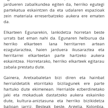
jardueren zabalkundea egiten da, herriko egutegi
partekatua eskaintzen da eta udalaren espazioak
zein materiala erreserbatzeko aukera ere ematen
da.
Elkarteen Egunarekin, lankidetza horretan beste
urrats bat eman nahi da. Egunaren helburua da
herriko elkarteen lana herritarren artean
ezagutaraztea, haien jarduera ikusaraztea eta
herritarrei elkarteetan parte hartzeko aukera
eskaintzea. Horretarako, herriko elkarteek egitarau
zabala prestatu dute.
Gainera, Aretxabaletan bizi diren eta hainbat
herrialdetatik etorritako bizilagunek ere parte
hartuko dute ekimenean. Herrialde ezberdinetako
jaki eta mokaduak dastatzeko aukera eskainiko
dute, kultura-aniztasuna eta herriko bizikidetza
balioan jarriz. Besteak beste, Argelia, Kolonbia,