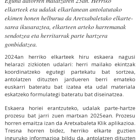
Eguna datorren maiatzaren 23an. Herriko
elkarteek eta udalak elkarlanean antolatutako
ekimen honen helburua da Aretxabaletako elkarte-
sarea ikusaraztea, elkarteen arteko harremanak
sendotzea eta herritarrak parte hartzera
gonbidatzea.
2024an herriko elkarteek hiru eskaera nagusi
helarazi zizkioten udalari: herri mailako ekintzak
koordinatzeko egutegi partekatu bat sortzea,
antolatzen dituzten jardueren berri emateko
euskarri bateratu bat izatea eta udal materiala
eskatzeko formulategi bateratu bat diseinatzea.
Eskaera horiei erantzuteko, udalak parte-hartze
prozesu bat jarri zuen martxan 2025ean. Prozesu
horren emaitza izan da Aretxabaleta Klik aplikazioa.
Tresna horren bidez, herriko elkarte guztien
inguruko informazioa bildu da, antolatzen dituzten