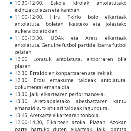
10:30-12:00, Eskola kirolak antolatutako
ekintzak plazan eta kantxan.
11:00-12:00, Hiru Txirlo bolo elkarteak
antolatuta, boletan ikasteko eta jolasteko
aukera bolatokian.
11:00-13:30, UDAk eta Aratz elkarteak
antolatuta, Genuine futbol partida Ibarra futbol
zelaian.
12:00, Loratuk antolatuta, altxorraren bila
plazan.
12:30, Erraldoien konpartsaren ate irekiak.
12:30, Erdu emakume taldeak antolatuta,
dokumental emanaldia.
13:30, Jaiki elkartearen performance-a.
13:30, Aretxabaletako abesbatzaren kantu
emanaldia, txistulari taldeak lagunduta.
13:45, Aretxarte elkartearen tonbola.
12:00-14:30, Elkarteen azoka: Plazan. Azokan
parte hartuko duten elkarteak: Jaiki dantza