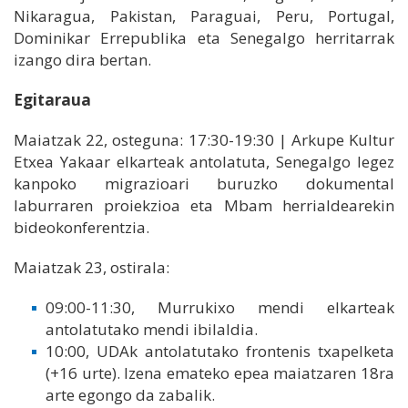
Nikaragua, Pakistan, Paraguai, Peru, Portugal,
Dominikar Errepublika eta Senegalgo herritarrak
izango dira bertan.
Egitaraua
Maiatzak 22, osteguna: 17:30-19:30 | Arkupe Kultur
Etxea Yakaar elkarteak antolatuta, Senegalgo legez
kanpoko migrazioari buruzko dokumental
laburraren proiekzioa eta Mbam herrialdearekin
bideokonferentzia.
Maiatzak 23, ostirala:
09:00-11:30, Murrukixo mendi elkarteak
antolatutako mendi ibilaldia.
10:00, UDAk antolatutako frontenis txapelketa
(+16 urte). Izena emateko epea maiatzaren 18ra
arte egongo da zabalik.