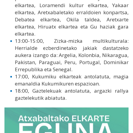
elkartea, Loramendi kultur elkartea, Yakaar
elkartea, Aretxabaletako erraldoien konpartsa,
Debatea elkartea, Okila taldea, Aretxarte
elkartea, Hiruatx elkartea eta Gu haziak gara
elkartea.
13:00-15:00, Zizka-mizka multikulturala:
Herrialde ezberdinetako jakiak dastatzeko
aukera izango da: Argelia, Kolonbia, Nikaragua,
Pakistan, Paraguai, Peru, Portugal, Dominikar
Errepublika eta Senegal.
17:00, Kukumiku elkarteak antolatuta, magia
emanaldia Kukumikuren espazioan.
18:00, Gaztelekuak antolatuta, argazki rallya
gaztelekutik abiatuta.