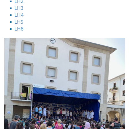
LH2
LH3
LH4
LH5
LH6