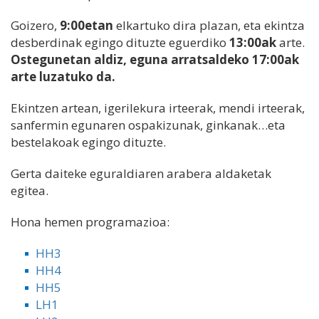
Goizero,
9:00etan
elkartuko dira plazan, eta ekintza
desberdinak egingo dituzte eguerdiko
13:00ak
arte.
Ostegunetan aldiz, eguna arratsaldeko 17:00ak
arte luzatuko da.
Ekintzen artean, igerilekura irteerak, mendi irteerak,
sanfermin egunaren ospakizunak, ginkanak…eta
bestelakoak egingo dituzte.
Gerta daiteke eguraldiaren arabera aldaketak
egitea.
Hona hemen programazioa:
HH3
HH4
HH5
LH1