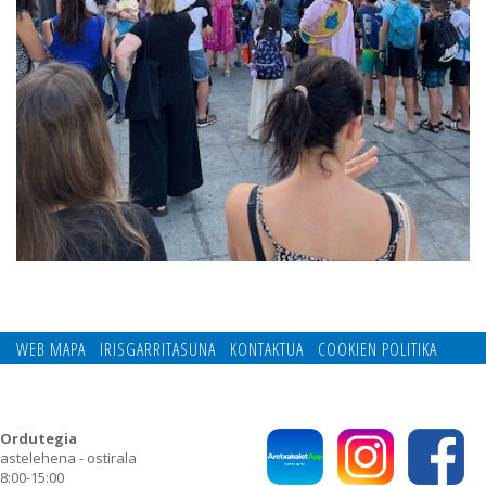
WEB MAPA
IRISGARRITASUNA
KONTAKTUA
COOKIEN POLITIKA
PRIBATUTASUN POLITIKA
Ordutegia
astelehena - ostirala
8:00-15:00