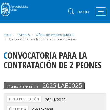
Euskara
Togg
navig
Inicio
Trámites
Oferta de empleo público
Convocatoria para la contratación de 2 peones
CONVOCATORIA PARA LA
CONTRATACIÓN DE 2 PEONES
2025ILAE0025
NÚMERO DE EXPEDIENTE:
FECHA PUBLICACIÓN
26/11/2025
ÚLTIMO DÍA
04/12/2025