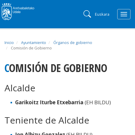
Euskara
Togg
navig
Inicio
Ayuntamiento
Órganos de gobierno
Comisión de Gobierno
COMISIÓN DE GOBIERNO
Alcalde
Garikoitz Iturbe Etxebarria
(EH BILDU)
Teniente de Alcalde
Ion Albizu Gonzalez
(EH BILDU)