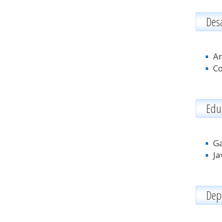
Des
An
Co
Edu
Ga
Ja
Dep