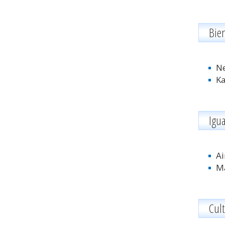
Bien
Ne
Ka
Igu
Ai
Ma
Cul