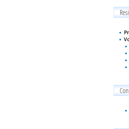
Res
Pr
Vo
Con