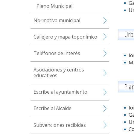
Ga
Pleno Municipal
Un
Normativa municipal
Urb
Callejero y mapa toponímico
Teléfonos de interés
Io
Mi
Asociaciones y centros
educativos
Pla
Escribe al ayuntamiento
Io
Escribe al Alcalde
Ga
Un
Subvenciones recibidas
Co