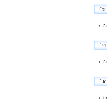
Con
Ga
Escu
Ga
Eud
Un