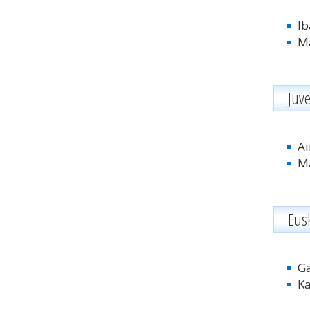
Ib
Ma
Juv
Ai
Ma
Eus
Ga
Ka