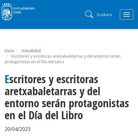
Euskara
Togg
navig
Inicio
Actualidad
Escritores y escritoras aretxabaletarras y del entorno serán
protagonistas en el Día del Libro
Escritores y escritoras
aretxabaletarras y del
entorno serán protagonistas
en el Día del Libro
20/04/2023