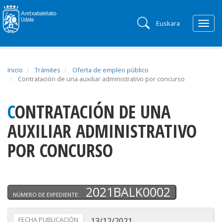
Euskara
Togg
navig
Inicio
Trámites
Oferta de empleo público
Contratación de una auxiliar administrativo por concurso
CONTRATACIÓN DE UNA
AUXILIAR ADMINISTRATIVO
POR CONCURSO
2021BALK0002
NÚMERO DE EXPEDIENTE:
FECHA PUBLICACIÓN
13/12/2021