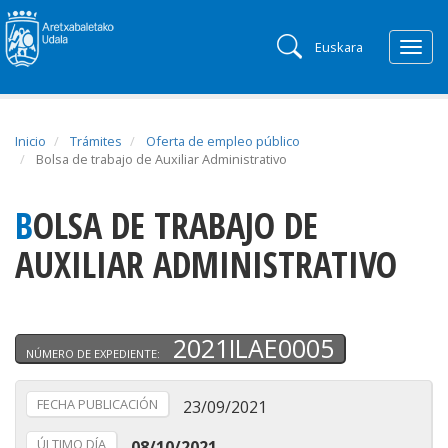
Euskara
Togg
navig
Inicio
Trámites
Oferta de empleo público
Bolsa de trabajo de Auxiliar Administrativo
BOLSA DE TRABAJO DE
AUXILIAR ADMINISTRATIVO
2021ILAE0005
NÚMERO DE EXPEDIENTE:
FECHA PUBLICACIÓN
23/09/2021
ÚLTIMO DÍA
08/10/2021