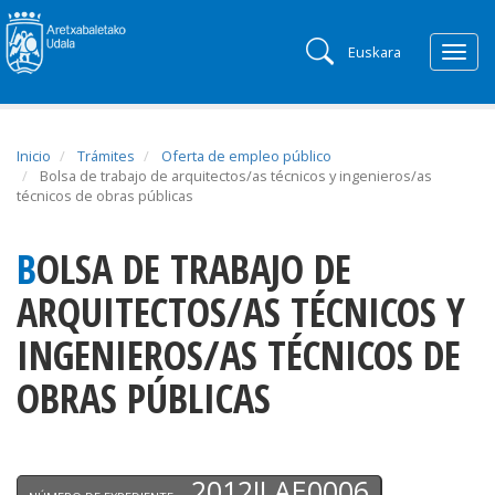
Euskara
Togg
navig
Inicio
Trámites
Oferta de empleo público
Bolsa de trabajo de arquitectos/as técnicos y ingenieros/as
técnicos de obras públicas
BOLSA DE TRABAJO DE
ARQUITECTOS/AS TÉCNICOS Y
INGENIEROS/AS TÉCNICOS DE
OBRAS PÚBLICAS
2012ILAE0006