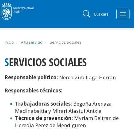
Euskara
Togg
navig
Inicio
A tu servicio
Servicios Sociales
SERVICIOS SOCIALES
Responsable político:
Nerea Zubillaga Herrán
Responsables técnicos:
Trabajadoras sociales:
Begoña Arenaza
Madinabeitia y Mirari Aiastui Antxia
Técnica de prevención:
Myriam Beltran de
Heredia Perez de Mendiguren