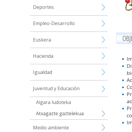
Deportes
Empleo-Desarrollo
OBJ
Euskera
Hacienda
Im
Di
Igualdad
bi
Ad
Co
Juventud y Educación
Pr
ad
Algara ludoteka
Pr
Atxagazte gaztelekua
co
Im
Medio ambiente