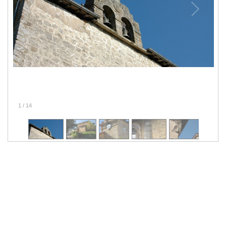
1
/
14