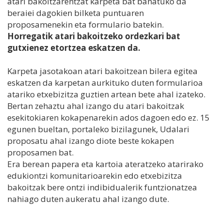
atari bakoitzarentzat karpeta bat banatuko da
beraiei dagokien bilketa puntuaren
proposamenekin eta formulario batekin.
Horregatik atari bakoitzeko ordezkari bat
gutxienez etortzea eskatzen da.
Karpeta jasotakoan atari bakoitzean bilera egitea
eskatzen da karpetan aurkituko duten formularioa
atariko etxebizitza guztien artean bete ahal izateko.
Bertan zehaztu ahal izango du atari bakoitzak
esekitokiaren kokapenarekin ados dagoen edo ez. 15
egunen bueltan, portaleko bizilagunek, Udalari
proposatu ahal izango diote beste kokapen
proposamen bat.
Era berean papera eta kartoia ateratzeko atarirako
edukiontzi komunitarioarekin edo etxebizitza
bakoitzak bere ontzi indibidualerik funtzionatzea
nahiago duten aukeratu ahal izango dute.