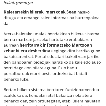
bakoitzarentzat
Kaletarrekin bilerak
,
martxoak 5ean
hasiko
ditugu eta emango zaien informazioa hurrengokoa
da:
Aretxabaletako udalak hondakinen bilketa sistema
berria martxan jartzeko hartutako erabakiaren
aurrean
herritarrak informatzeko Martxoan
zehar bilera desberdinak
egingo dira herriko gune
bakoitzarentzat. Portal edo atari bakoitzean jarriko
den bandoaren bidez jakinaraziko da kale edo auzo
horri dagokion bilera eguna. Ezin badu
portalburuak etorri beste ordezko bat bidali
beharko luke.
Bertan bilketa sistema berriaren funtzionamendua
azalduko da, hondakin atal bakoitza nola atera
beharko den, zein ordutegitan, etab. Bilera hauetan