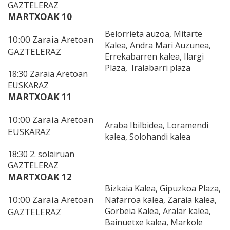
GAZTELERAZ
MARTXOAK 10
Belorrieta auzoa, Mitarte
10:00 Zaraia Aretoan
Kalea, Andra Mari Auzunea,
GAZTELERAZ
Errekabarren kalea, Ilargi
Plaza, Iralabarri plaza
18:30 Zaraia Aretoan
EUSKARAZ
MARTXOAK 11
10:00 Zaraia Aretoan
Araba Ibilbidea, Loramendi
EUSKARAZ
kalea, Solohandi kalea
18:30 2. solairuan
GAZTELERAZ
MARTXOAK 12
Bizkaia Kalea, Gipuzkoa Plaza,
10:00 Zaraia Aretoan
Nafarroa kalea, Zaraia kalea,
Gorbeia Kalea, Aralar kalea,
GAZTELERAZ
Bainuetxe kalea, Markole