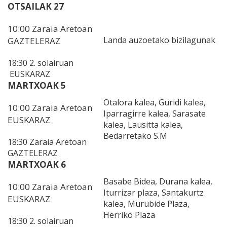
OTSAILAK 27
10:00 Zaraia Aretoan
Landa auzoetako bizilagunak
GAZTELERAZ
18:30 2. solairuan
EUSKARAZ
MARTXOAK 5
Otalora kalea, Guridi kalea,
10:00 Zaraia Aretoan
Iparragirre kalea, Sarasate
EUSKARAZ
kalea, Lausitta kalea,
Bedarretako S.M
18:30 Zaraia Aretoan
GAZTELERAZ
MARTXOAK 6
Basabe Bidea, Durana kalea,
10:00 Zaraia Aretoan
Iturrizar plaza, Santakurtz
EUSKARAZ
kalea, Murubide Plaza,
Herriko Plaza
18:30 2. solairuan