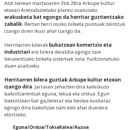
Aldi berean martxoaren 3tik 28ra Arkupe kultur
etxean Aretxabaletako planoz osatutako
erakusketa bat egongo da herritar guztientzako
zabalik
. Bertan herri osoko bilketa puntuak zeintzuk
izango diren ikusi ahal izango da.
Herritarren bilerak
bukatzean komertzio eta
industriari
ere bilera deialdia egingo zaie
beraientzako bilketa sistemak nola funtzionatuko
duen azaltzeko.
Herritarren bilera guztiak Arkupe kultur etxean
izango dira
. Jarraian zehazten dira kale/auzo
bakoitzarentzat eguna, lekua eta ordua. Egun
bakoitzean bat gazteleraz eta bestea euskaraz
egingo dira bakoitzak nahi edo ahal duenera
etortzeko.
Eguna/Ordua/Tokia
Kalea/Auzoa