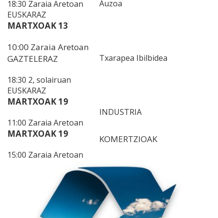
Auzoa
18:30 Zaraia Aretoan
EUSKARAZ
MARTXOAK 13
10:00 Zaraia Aretoan
Txarapea Ibilbidea
GAZTELERAZ
18:30 2, solairuan
EUSKARAZ
MARTXOAK 19
INDUSTRIA
11:00 Zaraia Aretoan
MARTXOAK 19
KOMERTZIOAK
15:00 Zaraia Aretoan