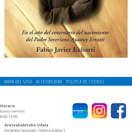
MAPA DEL SITIO
ACCESIBILIDAD
POLITICA DE COOKIES
CONTACTO
POLITICA DE PRIVACIDAD
Horario
lunes-viernes
8:00-15:00
Aretxabaletako Udala
Arratabe Jauregia. Otalora kalea,1