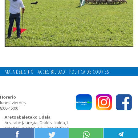
MAPA DEL SITIO
ACCESIBILIDAD
POLITICA DE COOKIES
CONTACTO
POLITICA DE PRIVACIDAD
Horario
lunes-viernes
8:00-15:00
Aretxabaletako Udala
Arratabe Jauregia. Otalora kalea,1
Tel.: 943 71 18 62 - Fax: 943 71 18 64
E-mail:
udala@aretxabaleta.eus