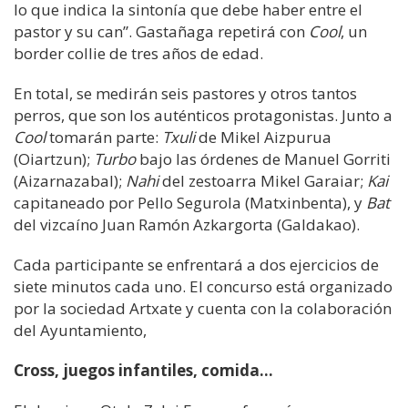
lo que indica la sintonía que debe haber entre el
pastor y su can”. Gastañaga repetirá con
Cool
, un
border collie de tres años de edad.
En total, se medirán seis pastores y otros tantos
perros, que son los auténticos protagonistas. Junto a
Cool
tomarán parte:
Txuli
de Mikel Aizpurua
(Oiartzun);
Turbo
bajo las órdenes de Manuel Gorriti
(Aizarnazabal);
Nahi
del zestoarra Mikel Garaiar;
Kai
capitaneado por Pello Segurola (Matxinbenta), y
Bat
del vizcaíno Juan Ramón Azkargorta (Galdakao).
Cada participante se enfrentará a dos ejercicios de
siete minutos cada uno. El concurso está organizado
por la sociedad Artxate y cuenta con la colaboración
del Ayuntamiento,
Cross, juegos infantiles, comida…