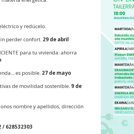
:
éctrico y redúcelo.
in perder confort.
29 de abril
IENTE para tu vivienda: ahorra
o
nda... es posible.
27 de mayo
ivas de movilidad sostenible.
9 de
ndonos nombre y apellidos, dirección
 / 628532303