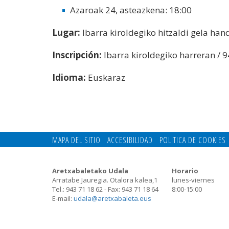
Azaroak 24, asteazkena: 18:00
Lugar:
Ibarra kiroldegiko hitzaldi gela han
Inscripción:
Ibarra kiroldegiko harreran /
Idioma:
Euskaraz
MAPA DEL SITIO
ACCESIBILIDAD
POLITICA DE COOKIES
Aretxabaletako Udala
Horario
Arratabe Jauregia. Otalora kalea,1
lunes-viernes
Tel.: 943 71 18 62 - Fax: 943 71 18 64
8:00-15:00
E-mail:
udala@aretxabaleta.eus