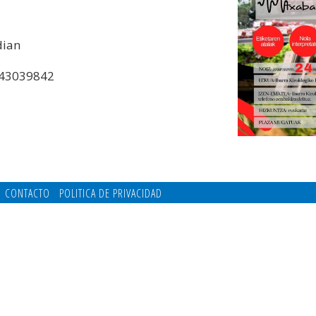
dian
 943039842
CONTACTO
POLITICA DE PRIVACIDAD