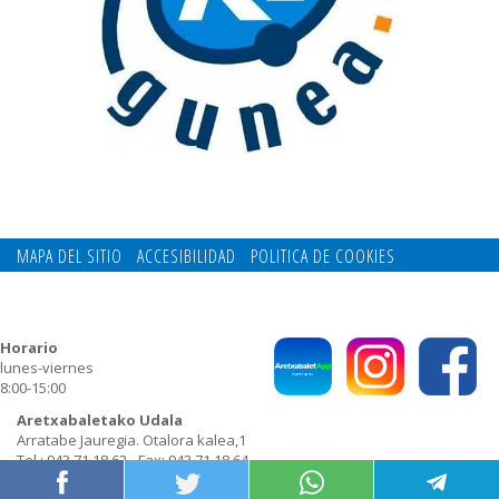
MAPA DEL SITIO
ACCESIBILIDAD
POLITICA DE COOKIES
CONTACTO
POLITICA DE PRIVACIDAD
Horario
lunes-viernes
8:00-15:00
Aretxabaletako Udala
Arratabe Jauregia. Otalora kalea,1
Tel.: 943 71 18 62 - Fax: 943 71 18 64
E-mail:
udala@aretxabaleta.eus