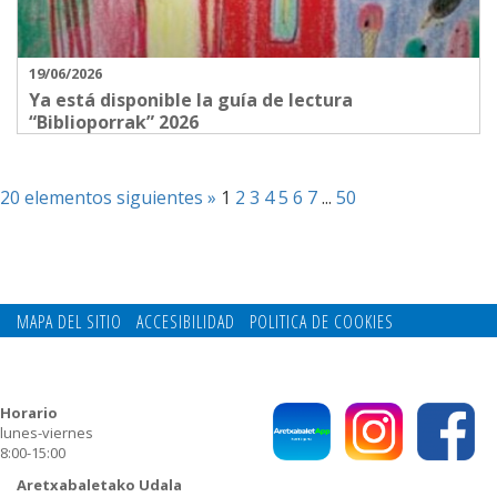
19/06/2026
Ya está disponible la guía de lectura
“Biblioporrak” 2026
20 elementos siguientes »
1
2
3
4
5
6
7
...
50
MAPA DEL SITIO
ACCESIBILIDAD
POLITICA DE COOKIES
CONTACTO
POLITICA DE PRIVACIDAD
Horario
lunes-viernes
8:00-15:00
Aretxabaletako Udala