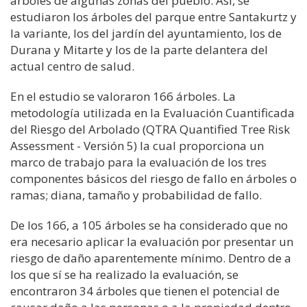
árboles de algunas zonas del pueblo. Así, se
estudiaron los árboles del parque entre
Santakurtz
y
la variante, los del jardín del ayuntamiento, los de
Durana
y
Mitarte
y los de la parte delantera del
actual centro de salud.
En el estudio se valoraron 166 árboles. La
metodología utilizada en la
Evaluación Cuantificada
del Riesgo del Arbolado (QTRA
Quantified
Tree
Risk
Assessment
- Versión 5)
la
cual proporciona un
marco de trabajo para la evaluación de los tres
componentes básicos del riesgo de fallo en árboles o
ramas; diana, tamaño y probabilidad de fallo
.
De los 166, a 105 árboles se ha considerado que no
era necesario aplicar la evaluación por presentar un
riesgo de daño aparentemente mínimo.
Dentro de a
los que sí se ha realizado la evaluación, se
encontr
aron
34 árboles que tienen el potencial de