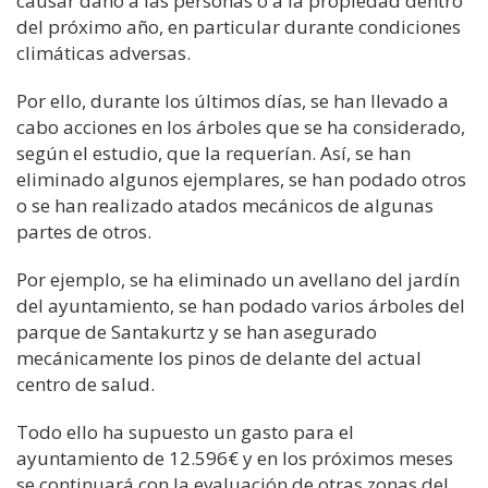
causar daño a las personas o a la propiedad dentro
del próximo año, en particular durante condiciones
climáticas adversas.
Por ello, durante los últimos días, se han llevado a
cabo acciones en los árboles que se ha considerado,
según el estudio, que
la
requerían. Así, se han
eliminado algunos ejemplare
s
, se han podado otros
o se han realizado atados mecánicos de algunas
partes de otros.
Por ejemplo, se ha eliminado un avellano del jardín
del ayuntamiento, se han podado varios árboles del
parque de
Santakurtz
y se han asegurado
mecánicamente los pinos de delante del actual
centro de salud.
Todo ello ha supuesto un gasto para el
ayuntamiento de
12.596
€ y en los próximos meses
se continuará con la evaluación de otras zonas del