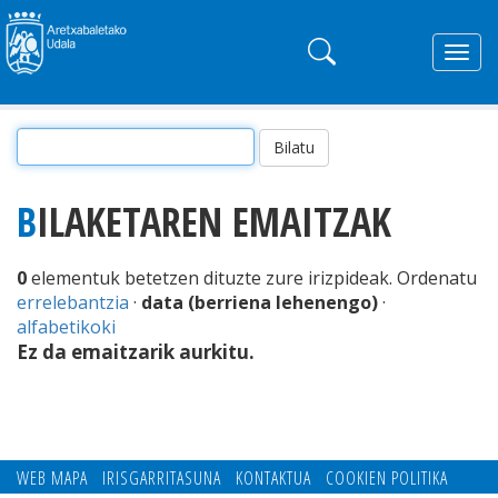
Togg
navig
BILAKETAREN EMAITZAK
0
elementuk betetzen dituzte zure irizpideak.
Ordenatu
errelebantzia
·
data (berriena lehenengo)
·
alfabetikoki
Ez da emaitzarik aurkitu.
WEB MAPA
IRISGARRITASUNA
KONTAKTUA
COOKIEN POLITIKA