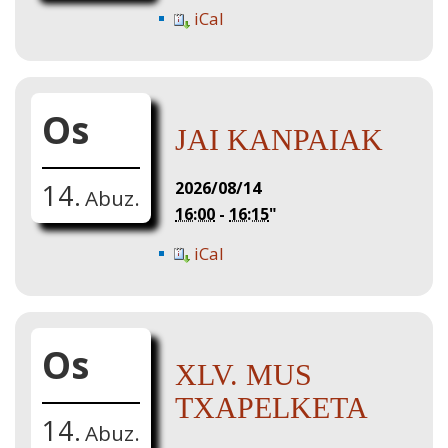
iCal
Os
JAI KANPAIAK
2026/08/14
14.
Abuz.
16:00
-
16:15
"
iCal
Os
XLV. MUS
TXAPELKETA
14.
Abuz.