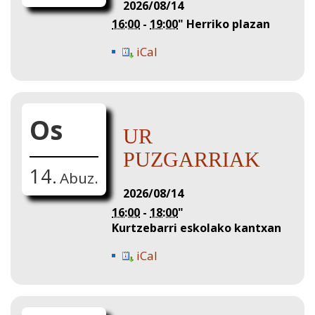
2026/08/14
16:00
-
19:00
"
Herriko plazan
iCal
Os
UR
PUZGARRIAK
14.
Abuz.
2026/08/14
16:00
-
18:00
"
Kurtzebarri eskolako kantxan
iCal