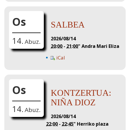
Os
SALBEA
2026/08/14
14.
Abuz.
20:00
-
21:00
"
Andra Mari Eliza
iCal
Os
KONTZERTUA:
NIÑA DIOZ
14.
Abuz.
2026/08/14
22:00
-
22:45
"
Herriko plaza