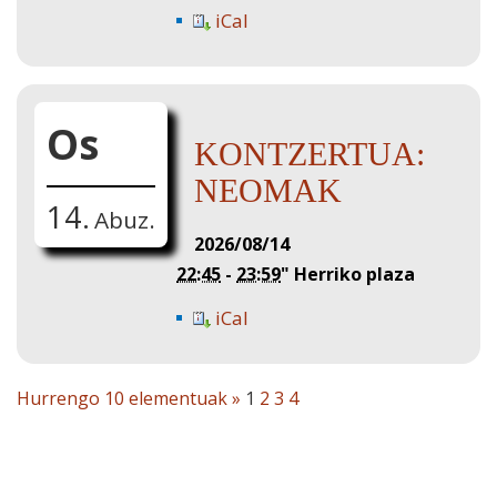
iCal
Os
KONTZERTUA:
NEOMAK
14.
Abuz.
2026/08/14
22:45
-
23:59
"
Herriko plaza
iCal
Hurrengo 10 elementuak »
1
2
3
4