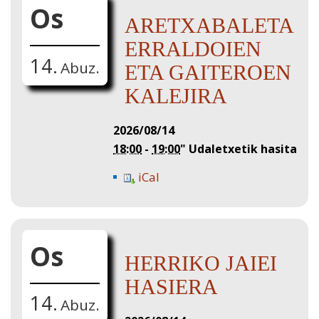
Os
ARETXABALETA
ERRALDOIEN
14.
Abuz.
ETA GAITEROEN
KALEJIRA
2026/08/14
18:00
-
19:00
"
Udaletxetik hasita
iCal
Os
HERRIKO JAIEI
HASIERA
14.
Abuz.