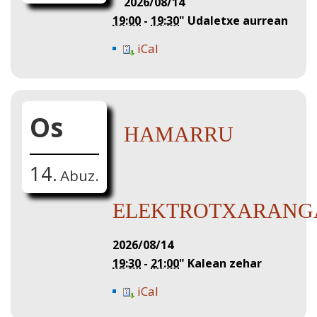
2026/08/14
19:00
-
19:30
"
Udaletxe aurrean
iCal
Os
HAMARRU
14.
Abuz.
ELEKTROTXARANG
2026/08/14
19:30
-
21:00
"
Kalean zehar
iCal