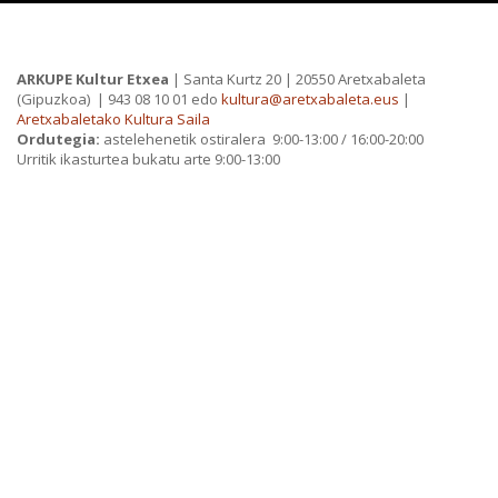
PRIBATUTASUN POLITIKA
ARKUPE Kultur Etxea
| Santa Kurtz 20 | 20550 Aretxabaleta
(Gipuzkoa)
| 943 08 10 01 edo
kultura@aretxabaleta.eus
|
Aretxabaletako Kultura Saila
Ordutegia:
astelehenetik ostiralera 9:00-13:00 / 16:00-20:00
Urritik ikasturtea bukatu arte 9:00-13:00