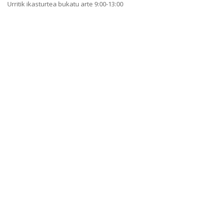
Urritik ikasturtea bukatu arte 9:00-13:00