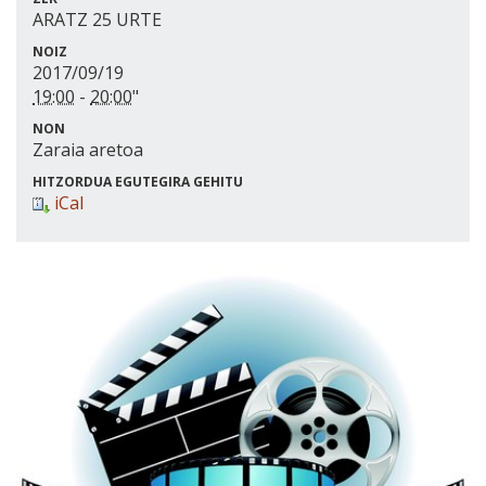
ARATZ 25 URTE
NOIZ
2017/09/19
19:00
-
20:00
"
NON
Zaraia aretoa
HITZORDUA EGUTEGIRA GEHITU
iCal