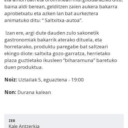
baina aldi berean, gelditzen zaien aukera bakarra
aprobetxatu eta azken lan bat aurkeztera
animatuko ditu: “ Saltxitxa-autoa”.
Izan ere, argi dute dauden zulo sakonetik
gastronomiak bakarrik aterako dituela, eta
horretarako, produktu paregabe bat saltzeari
ekingo diote: saltxita gozo-garratza, herrietako
plaza guztietako ikusleen “biharamuna” baretuko
duen produktua.
Noiz:
Uztailak 5, eguaztena - 19:00
Non:
Durana kalean
ZER
Kale Antzerkia