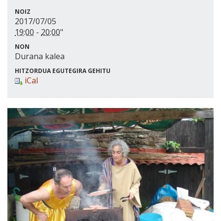
NOIZ
2017/07/05
19:00
-
20:00
"
NON
Durana kalea
HITZORDUA EGUTEGIRA GEHITU
iCal