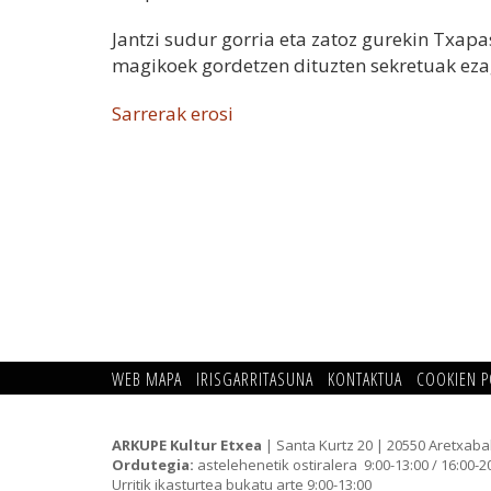
Jantzi sudur gorria eta zatoz gurekin Txap
magikoek gordetzen dituzten sekretuak ez
Sarrerak erosi
WEB MAPA
IRISGARRITASUNA
KONTAKTUA
COOKIEN P
ARKUPE Kultur Etxea
| Santa Kurtz 20 | 20550 Aretxaba
Ordutegia:
astelehenetik ostiralera 9:00-13:00 / 16:00-2
Urritik ikasturtea bukatu arte 9:00-13:00