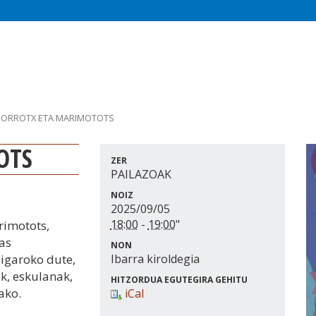
ORROTX ETA MARIMOTOTS
OTS
ZER
PAILAZOAK
NOIZ
2025/09/05
18:00
-
19:00
"
rimotots,
as
NON
 igaroko dute,
Ibarra kiroldegia
ak, eskulanak,
HITZORDUA EGUTEGIRA GEHITU
ako.
iCal