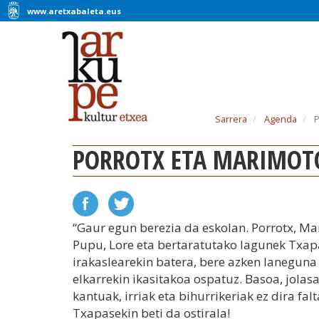
www.aretxabaleta.eus
Sarrera
Agenda
P
PORROTX ETA MARIMOT
“
Gaur egun berezia da eskolan. Porrotx, Ma
Pupu, Lore eta bertaratutako lagunek Txap
irakaslearekin batera, bere azken laneguna
elkarrekin ikasitakoa ospatuz. Basoa, jolas
kantuak, irriak eta bihurrikeriak ez dira falt
Txapasekin beti da ostirala!