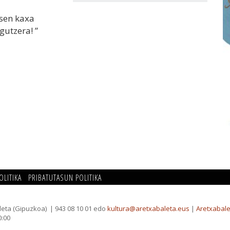
asen kaxa
agutzera!
”
OLITIKA
PRIBATUTASUN POLITIKA
leta (Gipuzkoa)
| 943 08 10 01 edo
kultura@aretxabaleta.eus
|
Aretxabale
0:00