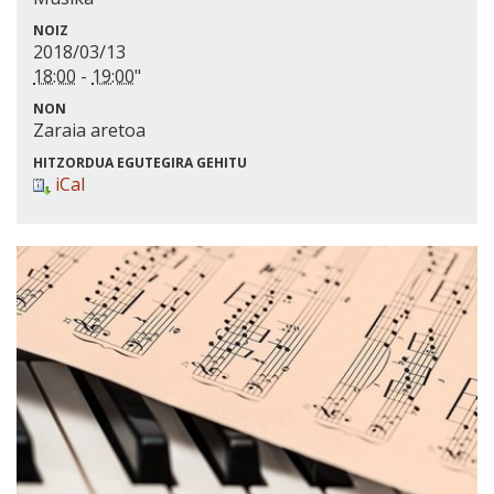
NOIZ
2018/03/13
18:00
-
19:00
"
NON
Zaraia aretoa
HITZORDUA EGUTEGIRA GEHITU
iCal