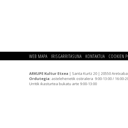
WEB MAPA
IRISGARRITASUNA
KONTAKTUA
COOKIEN P
ARKUPE Kultur Etxea
| Santa Kurtz 20 | 20550 Aretxaba
Ordutegia:
astelehenetik ostiralera 9:00-13:00 / 16:00-2
Urritik ikasturtea bukatu arte 9:00-13:00