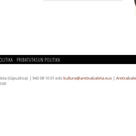
OLITIKA
PRIBATUTASUN POLITIKA
leta (Gipuzkoa)
| 943 08 10 01 edo
kultura@aretxabaleta.eus
|
Aretxabale
0:00