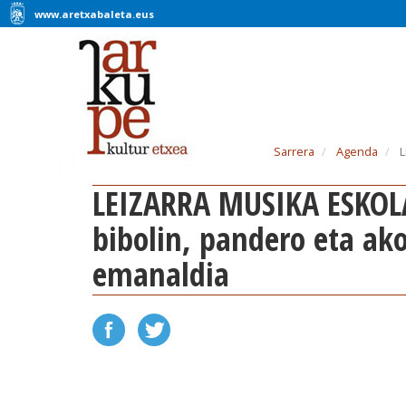
www.aretxabaleta.eus
Sarrera
Agenda
L
LEIZARRA MUSIKA ESKOLA:
bibolin, pandero eta ak
emanaldia