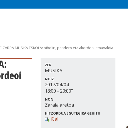
EIZARRA MUSIKA ESKOLA: bibolin, pandero eta akordeoi emanaldia
ZER
MUSIKA
ordeoi
NOIZ
2017/04/04
18:00
-
20:00
"
NON
Zaraia aretoa
HITZORDUA EGUTEGIRA GEHITU
iCal