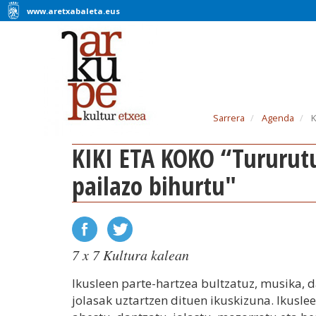
www.aretxabaleta.eus
Sarrera
Agenda
K
KIKI ETA KOKO “Tururututu
pailazo bihurtu"
7 x 7 Kultura kalean
Ikusleen parte-hartzea bultzatuz, musika, 
jolasak uztartzen dituen ikuskizuna. Ikuslee