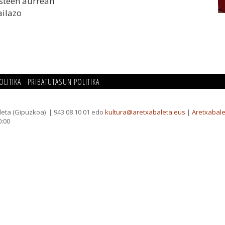
esteen aurrean
ailazo
OLITIKA
PRIBATUTASUN POLITIKA
leta (Gipuzkoa)
| 943 08 10 01 edo
kultura@aretxabaleta.eus
|
Aretxabale
0:00