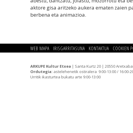
abestu, dantzatu, jolastu, mozorrotu eta b
aktore gisa aritzeko aukera ematen zaien p
berbena eta animazioa.
WEB MAPA
IRISGARRITASUNA
KONTAKTUA
COOKIEN P
ARKUPE Kultur Etxea
| Santa Kurtz 20 | 20550 Aretxaba
Ordutegia:
astelehenetik ostiralera 9:00-13:00 / 16:00-2
Urritik ikasturtea bukatu arte 9:00-13:00