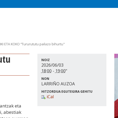
IKI ETA KOKO “Tururututu pailazo bihurtu"
NOIZ
2026/06/03
18:00
-
19:00
"
NON
LARRIÑO AUZOA
HITZORDUA EGUTEGIRA GEHITU
iCal
dantzak eta
i, abestiak