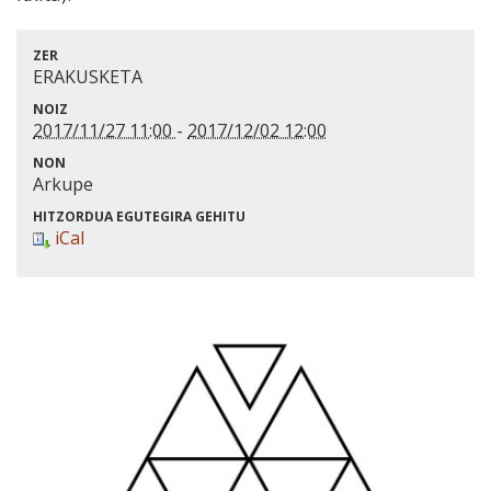
ZER
ERAKUSKETA
NOIZ
2017/11/27 11:00
-
2017/12/02 12:00
NON
Arkupe
HITZORDUA EGUTEGIRA GEHITU
iCal