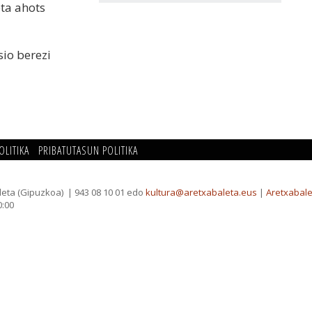
eta ahots
sio berezi
OLITIKA
PRIBATUTASUN POLITIKA
leta (Gipuzkoa)
| 943 08 10 01 edo
kultura@aretxabaleta.eus
|
Aretxabale
0:00