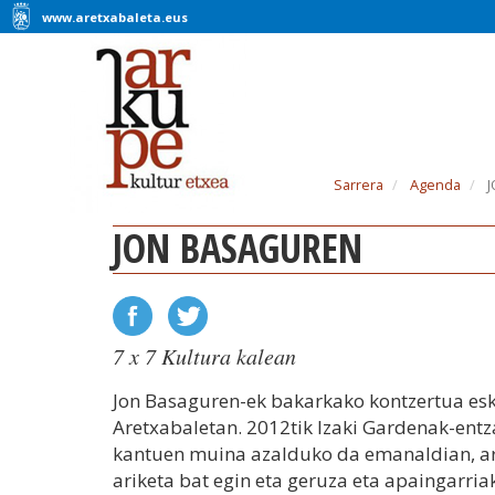
www.aretxabaleta.eus
Sarrera
Agenda
J
JON BASAGUREN
7 x 7 Kultura kalean
Jon Basaguren-ek bakarkako kontzertua es
Aretxabaletan. 2012tik Izaki Gardenak-entz
kantuen muina azalduko da emanaldian, a
ariketa bat egin eta geruza eta apaingarri