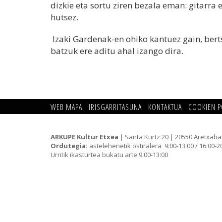
dizkie eta sortu ziren bezala eman: gitarra 
hutsez.
Izaki Gardenak-en ohiko kantuez gain, bert
batzuk ere aditu ahal izango dira.
WEB MAPA
IRISGARRITASUNA
KONTAKTUA
COOKIEN P
ARKUPE Kultur Etxea
| Santa Kurtz 20 | 20550 Aretxaba
Ordutegia:
astelehenetik ostiralera 9:00-13:00 / 16:00-2
Urritik ikasturtea bukatu arte 9:00-13:00