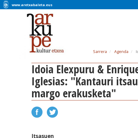
www.aretxabaleta.eus
Sarrera
Agenda
I
Idoia Elexpuru & Enrique
Iglesias: "Kantauri itsa
margo erakusketa"
Itsasuen