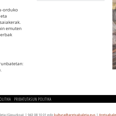
du-orduko
 eta
saiakerak.
 min emuten
berbak
arunbatetan:
.
OLITIKA
PRIBATUTASUN POLITIKA
leta (Gipuzkoa)
| 943 08 10 01 edo
kultura@aretxabaleta.eus
|
Aretxabale