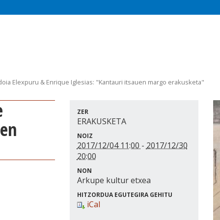
doia Elexpuru & Enrique Iglesias: "Kantauri itsauen margo erakusketa"
ZER
ERAKUSKETA
uen
NOIZ
2017/12/04 11:00
-
2017/12/30
20:00
NON
Arkupe kultur etxea
HITZORDUA EGUTEGIRA GEHITU
iCal