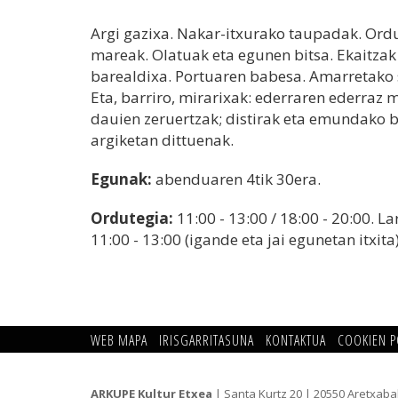
Argi gazixa. Nakar-itxurako taupadak. Or
mareak. Olatuak eta egunen bitsa. Ekaitzak
barealdixa. Portuaren babesa. Amarretako 
Eta, barriro, mirarixak: ederraren ederraz
dauien zeruertzak; distirak eta emundako 
argiketan dittuenak.
Egunak:
abenduaren 4tik 30era.
Ordutegia:
11:00 - 13:00 / 18:00 - 20:00. L
11:00 - 13:00 (igande eta jai egunetan itxita)
WEB MAPA
IRISGARRITASUNA
KONTAKTUA
COOKIEN P
ARKUPE Kultur Etxea
| Santa Kurtz 20 | 20550 Aretxaba