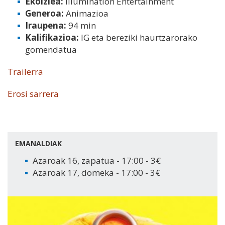
Ekoizlea:
Illumination Entertainment
Generoa:
Animazioa
Iraupena:
94 min
Kalifikazioa:
IG eta bereziki haurtzarorako
gomendatua
Trailerra
Erosi sarrera
EMANALDIAK
Azaroak 16, zapatua - 17:00 - 3€
Azaroak 17, domeka - 17:00 - 3€