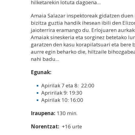
hilketarekin lotuta dagoena...
Amaia Salazar inspektoreak gidatzen duen 
bizitza guztia handik ihesean ibili den Eliz
jaioterrira eramango du. Erlojuaren aurkak
Amaiak sineskeria eta sorginez betetako lu
garatzen den kasu korapilatsuari eta bere b
aurre egin beharko die, hiltzaile bihozgab
nahi badu...
Egunak:
Apirilak 7 eta 8: 22:00
Apririlak 9: 19:30
Apirilak 10: 16:00
Iraupena:
130 min.
Norentzat:
+16 urte