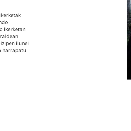
ikerketak
ondo
o ikerketan
rraldean
izipen ilunei
ea harrapatu