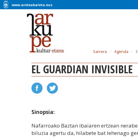
www.aretxabaleta.eus
Sarrera
Agenda
E
EL GUARDIAN INVISIBLE
Sinopsia:
Nafarroako Baztan ibaiaren ertzean nerabe 
biluzia agertu da, hilabete bat lehenago ge