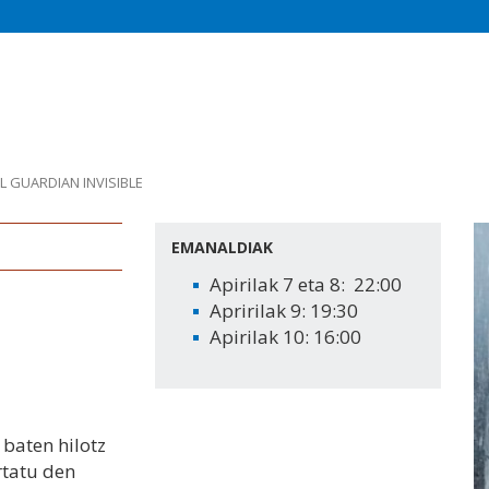
L GUARDIAN INVISIBLE
EMANALDIAK
Apirilak 7 eta 8: 22:00
Apririlak 9: 19:30
Apirilak 10: 16:00
baten hilotz
rtatu den