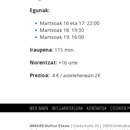
Egunak:
Martxoak 16 eta 17: 22:00
Martxoak 18: 19:30
Martxoak 19: 16:00
Iraupena:
115 min.
Norentzat:
+16 urte
Prezioa:
4 € / astelehenean 2€
WEB MAPA
IRISGARRITASUNA
KONTAKTUA
COOKIEN P
ARKUPE Kultur Etxea
| Santa Kurtz 20 | 20550 Aretxaba