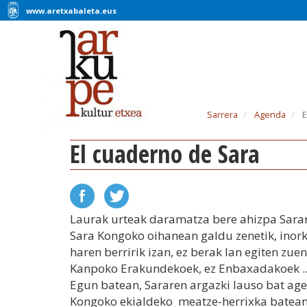
www.aretxabaleta.eus
Sarrera
Agenda
E
El cuaderno de Sara
Laurak urteak daramatza bere ahizpa Sarar
Sara Kongoko oihanean galdu zenetik, inork
haren berririk izan, ez berak lan egiten zu
Kanpoko Erakundekoek, ez Enbaxadakoek ..
Egun batean, Sararen argazki lauso bat age
Kongoko ekialdeko meatze-herrixka batea