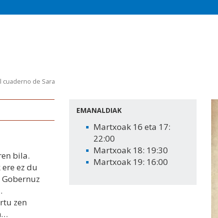
l cuaderno de Sara
EMANALDIAK
Martxoak 16 eta 17:
22:00
Martxoak 18: 19:30
en bila.
Martxoak 19: 16:00
 ere ez du
en Gobernuz
.
rtu zen
n…