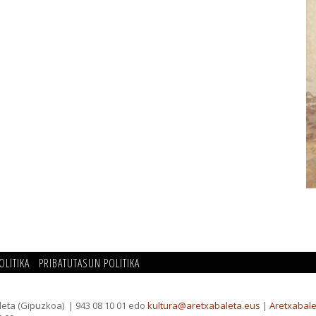
OLITIKA
PRIBATUTASUN POLITIKA
leta (Gipuzkoa)
| 943 08 10 01 edo
kultura@aretxabaleta.eus
|
Aretxabale