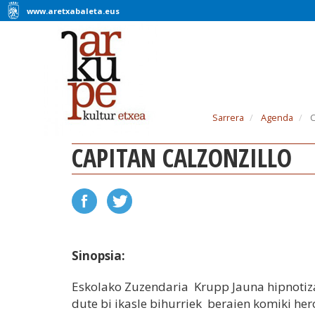
www.aretxabaleta.eus
Sarrera
Agenda
C
CAPITAN CALZONZILLO
Sinopsia:
Eskolako Zuzendaria Krupp Jauna hipnotiz
dute bi ikasle bihurriek beraien komiki her