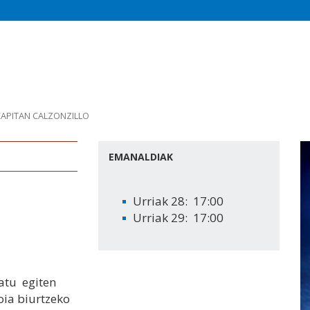
APITAN CALZONZILLO
EMANALDIAK
Urriak 28: 17:00
Urriak 29: 17:00
atu egiten
oia biurtzeko