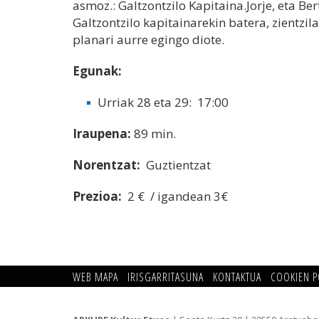
asmoz.: Galtzontzilo Kapitaina.Jorje, eta Ber
Galtzontzilo kapitainarekin batera, zientzil
planari aurre egingo diote.
Egunak:
Urriak 28 eta 29: 17:00
Iraupena:
89 min.
Norentzat:
Guztientzat
Prezioa:
2 € / igandean 3€
WEB MAPA
IRISGARRITASUNA
KONTAKTUA
COOKIEN P