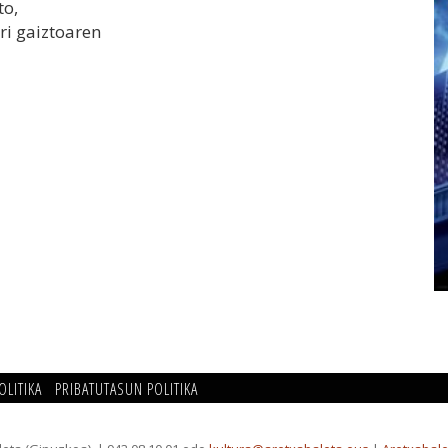
to,
ari gaiztoaren
OLITIKA
PRIBATUTASUN POLITIKA