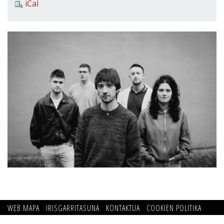
iCal
WEB MAPA
IRISGARRITASUNA
KONTAKTUA
COOKIEN POLITIKA
PRIBATUTASUN POLITIKA