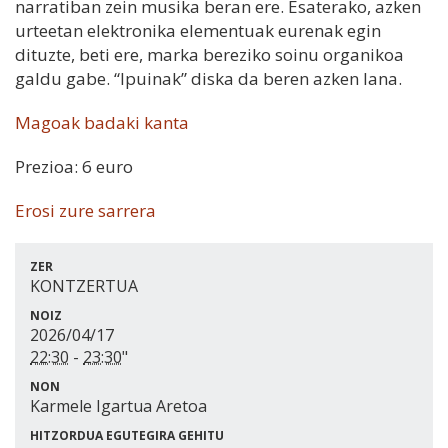
narratiban zein musika beran ere. Esaterako, azken
urteetan elektronika elementuak eurenak egin
dituzte, beti ere, marka bereziko soinu organikoa
galdu gabe. “Ipuinak” diska da beren azken lana.
Magoak badaki kanta
Prezioa: 6 euro
Erosi zure sarrera
ZER
KONTZERTUA
NOIZ
2026/04/17
22:30
-
23:30
"
NON
Karmele Igartua Aretoa
HITZORDUA EGUTEGIRA GEHITU