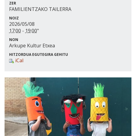
ZER
FAMILIENTZAKO TAILERRA
NOIZ
2026/05/08
17:00
-
19:00
"
NON
Arkupe Kultur Etxea
HITZORDUA EGUTEGIRA GEHITU
iCal