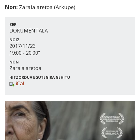
Non:
Zaraia aretoa (Arkupe)
ZER
DOKUMENTALA
NOIZ
2017/11/23
19:00
-
20:00
"
NON
Zaraia aretoa
HITZORDUA EGUTEGIRA GEHITU
iCal