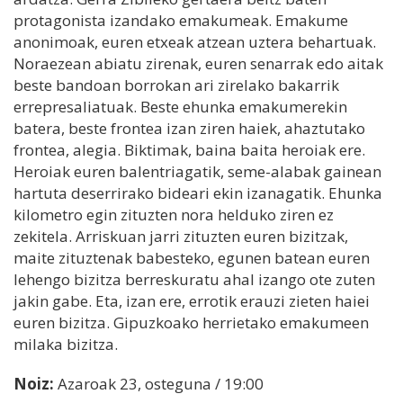
protagonista izandako emakumeak. Emakume
anonimoak, euren etxeak atzean uztera behartuak.
Noraezean abiatu zirenak, euren senarrak edo aitak
beste bandoan borrokan ari zirelako bakarrik
errepresaliatuak. Beste ehunka emakumerekin
batera, beste frontea izan ziren haiek, ahaztutako
frontea, alegia. Biktimak, baina baita heroiak ere.
Heroiak euren balentriagatik, seme-alabak gainean
hartuta deserrirako bideari ekin izanagatik. Ehunka
kilometro egin zituzten nora helduko ziren ez
zekitela. Arriskuan jarri zituzten euren bizitzak,
maite zituztenak babesteko, egunen batean euren
lehengo bizitza berreskuratu ahal izango ote zuten
jakin gabe. Eta, izan ere, errotik erauzi zieten haiei
euren bizitza. Gipuzkoako herrietako emakumeen
milaka bizitza.
Noiz:
Azaroak 23, osteguna / 19:00