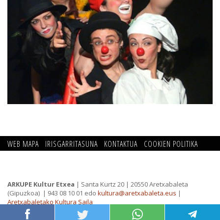
WEB MAPA
IRISGARRITASUNA
KONTAKTUA
COOKIEN POLITIKA
PRIBATUTASUN POLITIKA
ARKUPE Kultur Etxea
| Santa Kurtz 20 | 20550 Aretxabaleta
(Gipuzkoa)
| 943 08 10 01 edo
kultura@aretxabaleta.eus
|
Aretxabaletako Kultura Saila
Ordutegia:
astelehenetik ostiralera 9:00-13:00 / 16:00-20:00
Urritik ikasturtea bukatu arte 9:00-13:00