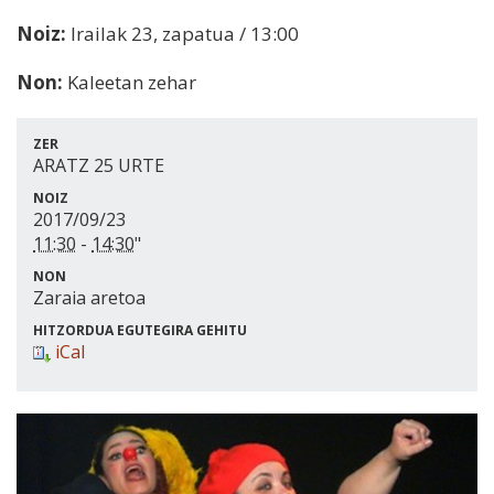
Noiz:
Irailak 23, zapatua / 13:00
Non:
Kaleetan zehar
ZER
ARATZ 25 URTE
NOIZ
2017/09/23
11:30
-
14:30
"
NON
Zaraia aretoa
HITZORDUA EGUTEGIRA GEHITU
iCal