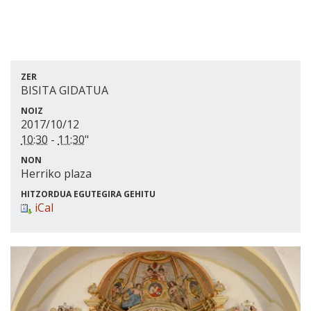
ZER
BISITA GIDATUA
NOIZ
2017/10/12
10:30
-
11:30
"
NON
Herriko plaza
HITZORDUA EGUTEGIRA GEHITU
iCal