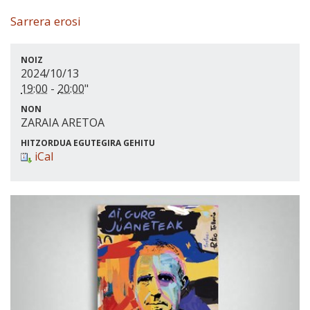
Sarrera erosi
NOIZ
2024/10/13
19:00
-
20:00
"
NON
ZARAIA ARETOA
HITZORDUA EGUTEGIRA GEHITU
iCal