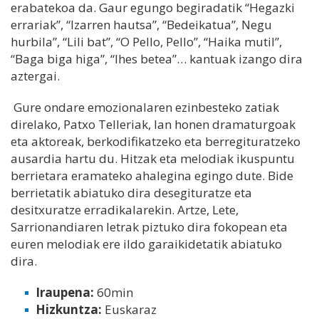
erabatekoa da. Gaur egungo begiradatik “Hegazki
errariak”, “Izarren hautsa”, “Bedeikatua”, Negu
hurbila”, “Lili bat”, “O Pello, Pello”, “Haika mutil”,
“Baga biga higa”, “Ihes betea”… kantuak izango dira
aztergai.
Gure ondare emozionalaren ezinbesteko zatiak
direlako, Patxo Telleriak, lan honen dramaturgoak
eta aktoreak, berkodifikatzeko eta berregituratzeko
ausardia hartu du. Hitzak eta melodiak ikuspuntu
berrietara eramateko ahalegina egingo dute. Bide
berrietatik abiatuko dira desegituratze eta
desitxuratze erradikalarekin. Artze, Lete,
Sarrionandiaren letrak piztuko dira fokopean eta
euren melodiak ere ildo garaikidetatik abiatuko
dira.
Iraupena:
60min
Hizkuntza:
Euskaraz